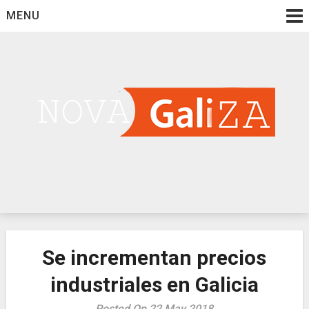
Skip
MENU
to
content
Galizanova.org
Se incrementan precios
industriales en Galicia
Posted On 22 May 2018