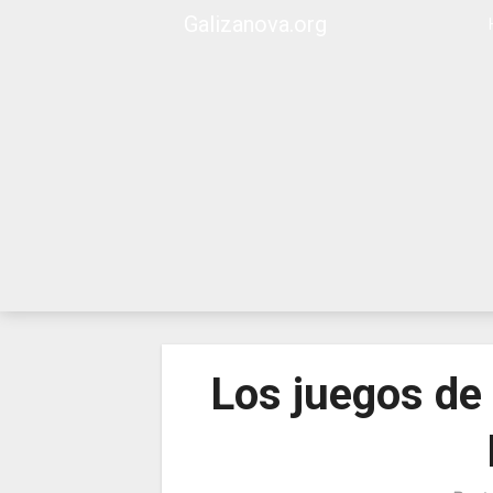
Skip
Galizanova.org
to
content
Galizanov
Los juegos de 