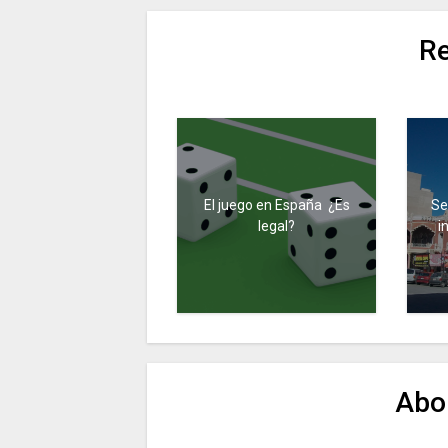
Re
El juego en España ¿Es
Se
legal?
i
Abo